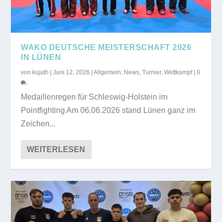
WAKO DEUTSCHE MEISTERSCHAFT 2026
IN LÜNEN
von
kujath
|
Juni 12, 2026
|
Allgemein
,
News
,
Turnier
,
Wettkampf
|
0
Medaillenregen für Schleswig-Holstein im
Pointfighting Am 06.06.2026 stand Lünen ganz im
Zeichen...
WEITERLESEN