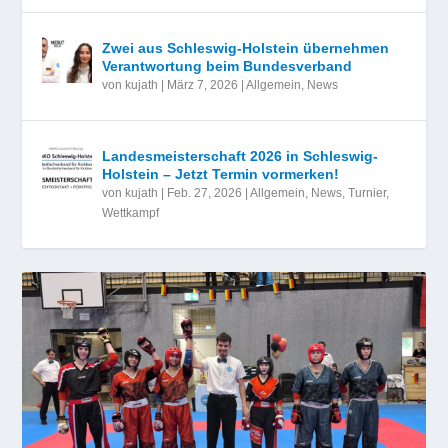
Zwei aus Schleswig-Holstein übernehmen
Verantwortung beim Bundesverband
von
kujath
|
März 7, 2026
|
Allgemein
,
News
Landesmeisterschaft 2026 in Schleswig-
Holstein – Jetzt Termin vormerken!
von
kujath
|
Feb. 27, 2026
|
Allgemein
,
News
,
Turnier
,
Wettkampf