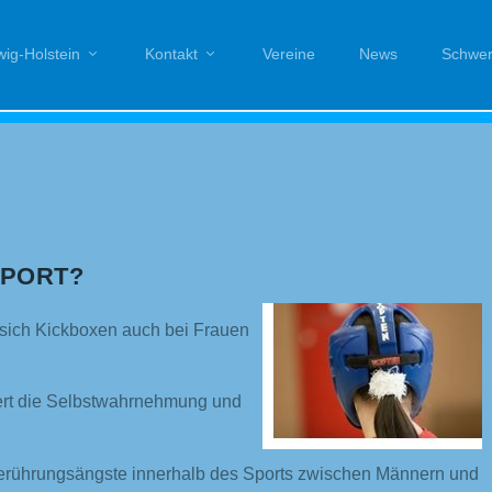
ig-Holstein
Kontakt
Vereine
News
Schwer
SPORT?
t sich Kickboxen auch bei Frauen
gert die Selbstwahrnehmung und
erührungsängste innerhalb des Sports zwischen Männern und