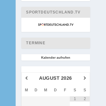
SPORTDEUTSCHLAND.TV
TERMINE
Kalender aufrufen
AUGUST
2026
M
D
M
D
F
S
S
1
2