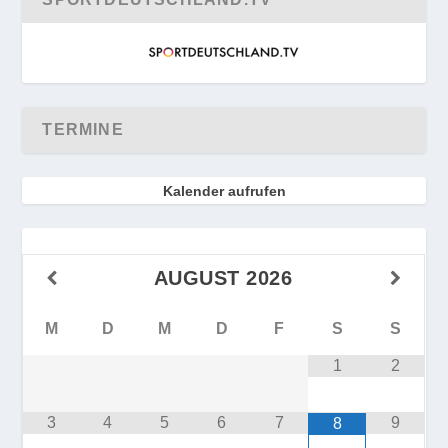
TERMINE
Kalender aufrufen
AUGUST
2026
M
D
M
D
F
S
S
1
2
3
4
5
6
7
9
8