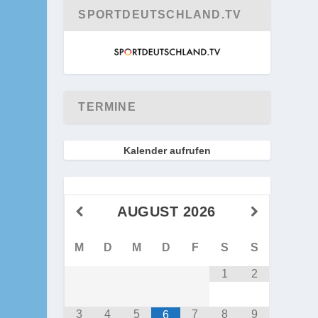
SPORTDEUTSCHLAND.TV
TERMINE
Kalender aufrufen
AUGUST
2026
M
D
M
D
F
S
S
1
2
3
4
5
7
8
9
6