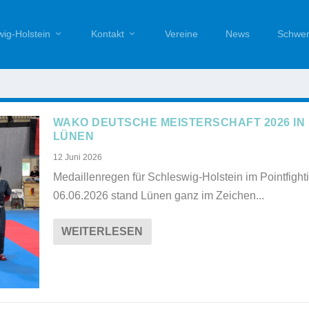
ig-Holstein
Kontakt
Vereine
News
Schwer
WAKO DEUTSCHE MEISTERSCHAFT 2026 IN
LÜNEN
12 Juni 2026
Medaillenregen für Schleswig-Holstein im Pointfigh
06.06.2026 stand Lünen ganz im Zeichen...
WEITERLESEN