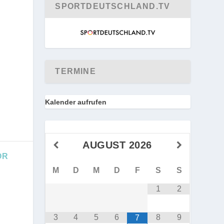
SPORTDEUTSCHLAND.TV
TERMINE
Kalender aufrufen
AUGUST
2026
OR
M
D
M
D
F
S
S
1
2
3
4
5
6
8
9
7