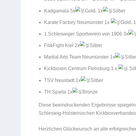
Kadgamala 5x
Gold, 1x
Silber
Karate Factory Neumünster 1x
Gold, 1
1.Schleswiger Sportverein von 1906 3x
Fit&Fight Kiel 2x
Silber
Martial Arts Team Neumünster 1x
Silbe
Kickboxen Centrum Flensburg 1 x
Sil
TSV Neustadt 1x
Silber
TH Sparta 1x
Bronze
Diese beeindruckenden Ergebnisse spiegeln 
Schleswig-Holsteinischen Kickboxverbandes
Herzlichen Glückwunsch an alle erfolgreiche