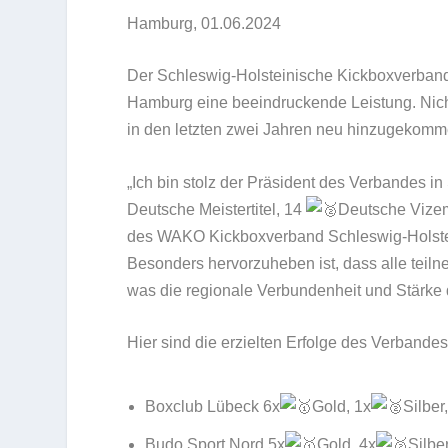
Hamburg, 01.06.2024
Der Schleswig-Holsteinische Kickboxverband 
Hamburg eine beeindruckende Leistung. Nicht
in den letzten zwei Jahren neu hinzugekomme
„Ich bin stolz der Präsident des Verbandes i
Deutsche Meistertitel, 14
Deutsche Vizeme
des WAKO Kickboxverband Schleswig-Holstei
Besonders hervorzuheben ist, dass alle teil
was die regionale Verbundenheit und Stärke d
Hier sind die erzielten Erfolge des Verbandes
Boxclub Lübeck 6x
Gold, 1x
Silber
Budo Sport Nord 5x
Gold, 4x
Silbe