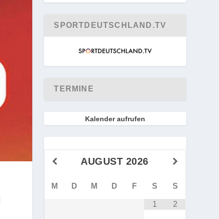
SPORTDEUTSCHLAND.TV
TERMINE
Kalender aufrufen
AUGUST
2026
M
D
M
D
F
S
S
N
1
2