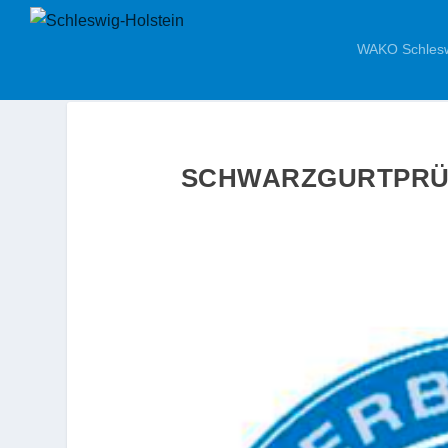
WAKO Schlesw
SCHWARZGURTPRÜFU