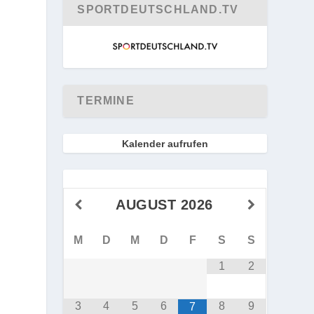
SPORTDEUTSCHLAND.TV
TERMINE
Kalender aufrufen
AUGUST
2026
M
D
M
D
F
S
S
1
2
3
4
5
6
8
9
7