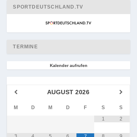
SPORTDEUTSCHLAND.TV
TERMINE
Kalender aufrufen
AUGUST
2026
M
D
M
D
F
S
S
1
2
3
4
5
6
8
9
7